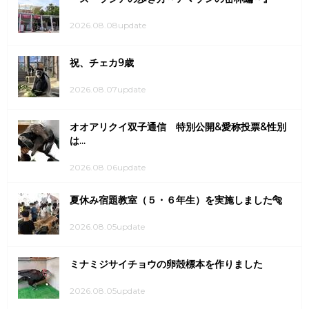
2026.08.08update
祝、チェカ9歳
2026.08.07update
オオアリクイ双子通信 特別公開&愛称投票&性別
は...
2026.08.06update
夏休み宿題教室（５・６年生）を実施しました🐅
2026.08.05update
ミナミジサイチョウの卵殻標本を作りました
2026.08.05update