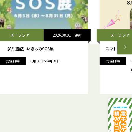
ズーラシア
2026.08.01
更新
ズーラシア
8/1追記】いきものSOS展
スマトラトラ 誕生
6月 3日～8月31日
8月1
催日時
開催日時
14:00