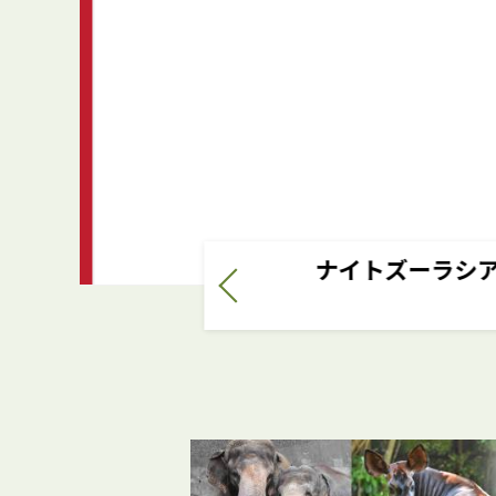
ナイトズーラシア
2
1
3
4
5