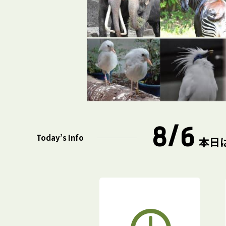
8/6
Today’s Info
本日