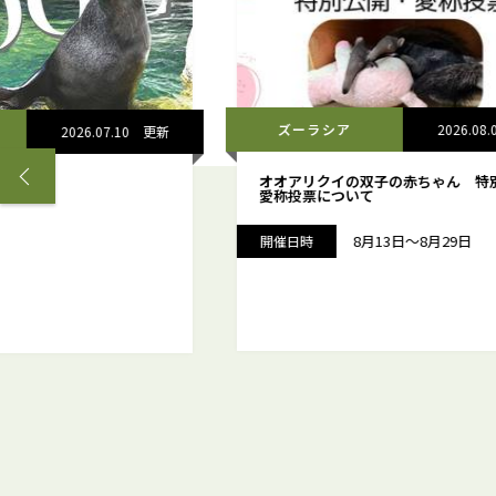
2026.07.10
更新
ズーラシア
2026.08.04
✨
オオアリクイの双子の赤ちゃん 特別公
愛称投票について
8月13日～8月29日
開催日時
2
1
3
4
5
6
7
8
9
10