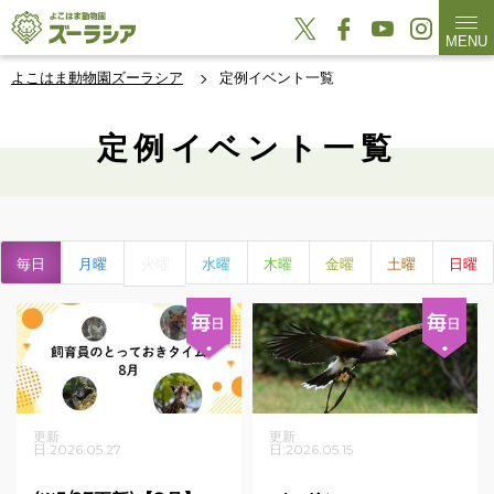
MENU
よこはま動物園ズーラシア
定例イベント一覧
定例イベント一覧
毎日
月曜
火曜
水曜
木曜
金曜
土曜
日曜
更新
更新
日:2026.05.27
日:2026.05.15