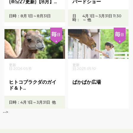
(※5/27更新)【8月】...
バードショー
日時：
8月 1日～8月31日
日
4月 1日～3月31日
11:30
時：
～ 他
更新
更新
日:2026.05.15
日:2023.05.10
ヒトコブラクダのガイ
ぱかぱか広場
ド＆ト...
日時：
4月 1日～3月31日
他
-->