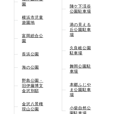
園
陣ケ下渓谷
公園駐車場
横浜市児童
遊園地
港の見える
丘公園駐車
場
富岡総合公
園
久良岐公園
駐車場
長浜公園
舞岡公園駐
海の公園
車場
野島公園・
本郷ふじや
旧伊藤博文
ま公園駐車
金沢別邸
場
金沢八景権
小柴自然公
現山公園
園駐車場