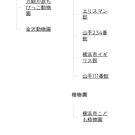
万騎が原ち
びっこ動物
エリスマン
園
邸
金沢動物園
山手234番
館
横浜市イギ
リス館
山手111番館
植物園
横浜市こど
も植物園