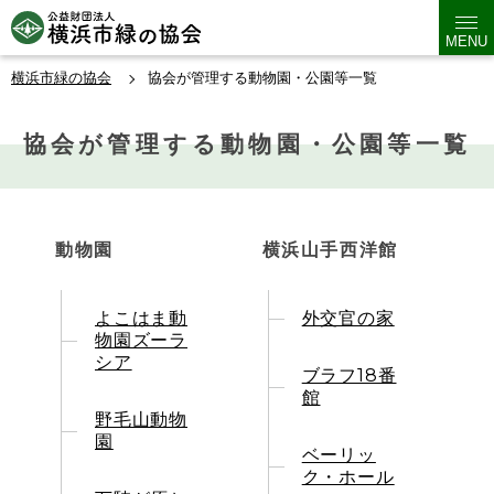
MENU
横浜市緑の協会
協会が管理する動物園・公園等一覧
協会が管理する動物園・公園等一覧
動物園
横浜山手西洋館
よこはま動
外交官の家
物園ズーラ
シア
ブラフ18番
館
野毛山動物
園
ベーリッ
ク・ホール