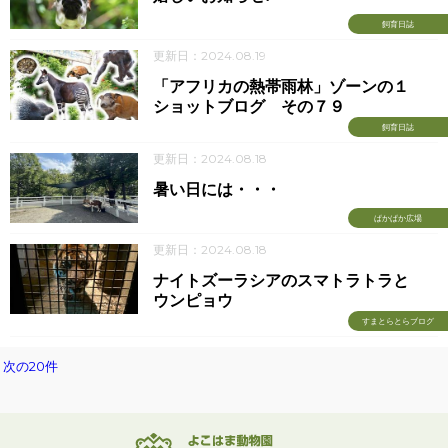
飼育日誌
更新日：2024.08.19
「アフリカの熱帯雨林」ゾーンの１
ショットブログ その７９
飼育日誌
更新日：2024.08.18
暑い日には・・・
ぱかぱか広場
更新日：2024.08.18
ナイトズーラシアのスマトラトラと
ウンピョウ
すまとらとらブログ
次の20件