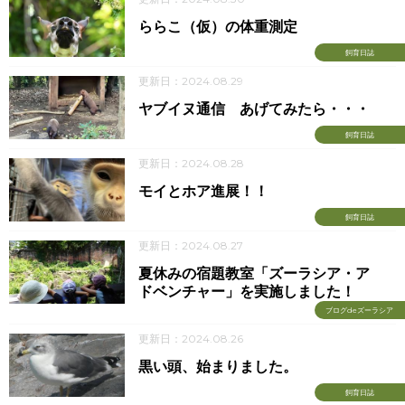
ららこ（仮）の体重測定
飼育日誌
更新日：2024.08.29
ヤブイヌ通信 あげてみたら・・・
飼育日誌
更新日：2024.08.28
モイとホア進展！！
飼育日誌
更新日：2024.08.27
夏休みの宿題教室「ズーラシア・ア
ドベンチャー」を実施しました！
ブログdeズーラシア
更新日：2024.08.26
黒い頭、始まりました。
飼育日誌