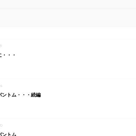
9
に・・・
4
パントム・・・続編
20
パントム