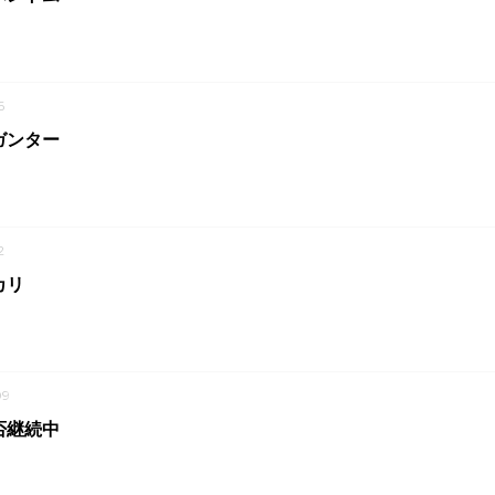
6
ガンター
2
カリ
09
否継続中