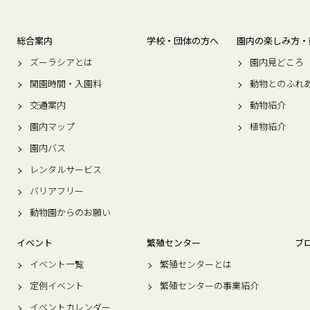
総合案内
学校・団体の方へ
園内の楽しみ方・
ズーラシアとは
園内見どころ
開園時間・入園料
動物とのふれ
交通案内
動物紹介
園内マップ
植物紹介
園内バス
レンタルサービス
バリアフリー
動物園からのお願い
イベント
繁殖センター
ブ
イベント一覧
繁殖センターとは
定例イベント
繁殖センターの事業紹介
イベントカレンダー