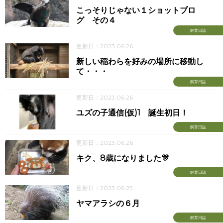
こっそりじゃない１ショットブロ
グ その４
飼育日誌
更新日：2023.06.26
新しい稲わらを好みの場所に移動し
て・・・
飼育日誌
更新日：2023.06.26
ユズの子通信(仮)1 誕生初日！
飼育日誌
更新日：2023.06.26
キク、8歳になりました🎊
飼育日誌
更新日：2023.06.25
ヤマアラシの６月
飼育日誌