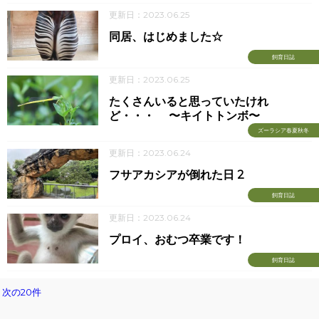
更新日：2023.06.25
同居、はじめました☆
飼育日誌
更新日：2023.06.25
たくさんいると思っていたけれ
ど・・・ 〜キイトトンボ〜
ズーラシア春夏秋冬
更新日：2023.06.24
フサアカシアが倒れた日 2
飼育日誌
更新日：2023.06.24
プロイ、おむつ卒業です！
飼育日誌
次の20件