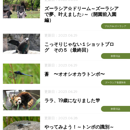
ズーラシア☆ドリーム～ズーラシア
で夢、叶えました♪～（開園前入園
編）
ブログdeズーラシア
更新日：2023.06.29
こっそりじゃない１ショットブロ
グ その５（最終回）
飼育日誌
更新日：2023.06.29
蒼 〜オオシオカラトンボ〜
ズーラシア春夏秋冬
更新日：2023.06.29
ララ、19歳になりました🎊
飼育日誌
更新日：2023.06.28
やってみよう！～トンボの識別～