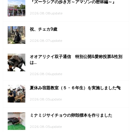
『ズーラシアの歩き方～アマゾンの密林編～』
2026.08.08update
祝、チェカ9歳
2026.08.07update
オオアリクイ双子通信 特別公開&愛称投票&性別
は...
2026.08.06update
夏休み宿題教室（５・６年生）を実施しました🐅
2026.08.05update
ミナミジサイチョウの卵殻標本を作りました
2026.08.05update