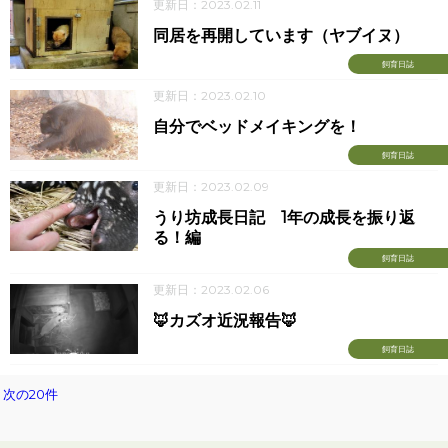
更新日：2023.02.11
同居を再開しています（ヤブイヌ）
飼育日誌
更新日：2023.02.10
自分でベッドメイキングを！
飼育日誌
更新日：2023.02.09
うり坊成長日記 1年の成長を振り返
る！編
飼育日誌
更新日：2023.02.06
🦊カズオ近況報告🦊
飼育日誌
次の20件