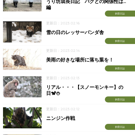
うり坊成長日記 バクとの関係性は...
編
飼育日誌
更新日：2023.02.16
雪の日のレッサーパンダ舎
飼育日誌
更新日：2023.02.14
美雨の好きな場所に落ち葉を！
飼育日誌
更新日：2023.02.13
リアル・・・【スノーモンキー】の
日🐒⛄
飼育日誌
更新日：2023.02.12
ニンジン作戦
飼育日誌