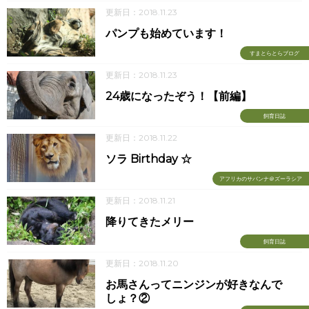
更新日：2018.11.23
パンプも始めています！
すまとらとらブログ
更新日：2018.11.23
24歳になったぞう！【前編】
飼育日誌
更新日：2018.11.22
ソラ Birthday ☆
アフリカのサバンナ＠ズーラシア
更新日：2018.11.21
降りてきたメリー
飼育日誌
更新日：2018.11.20
お馬さんってニンジンが好きなんで
しょ？②