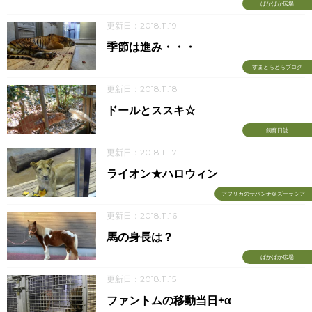
ぱかぱか広場
更新日：2018.11.19
季節は進み・・・
すまとらとらブログ
更新日：2018.11.18
ドールとススキ☆
飼育日誌
更新日：2018.11.17
ライオン★ハロウィン
アフリカのサバンナ＠ズーラシア
更新日：2018.11.16
馬の身長は？
ぱかぱか広場
更新日：2018.11.15
ファントムの移動当日+α