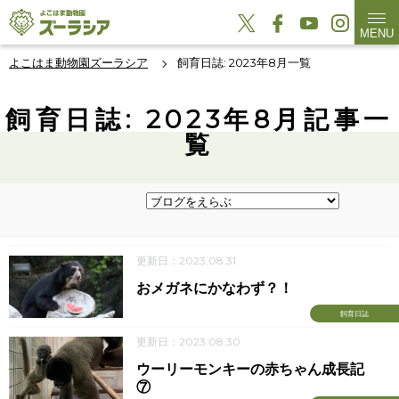
MENU
よこはま動物園ズーラシア
飼育日誌: 2023年8月一覧
飼育日誌: 2023年8月記事一
覧
更新日：2023.08.31
おメガネにかなわず？！
飼育日誌
更新日：2023.08.30
ウーリーモンキーの赤ちゃん成長記
⑦