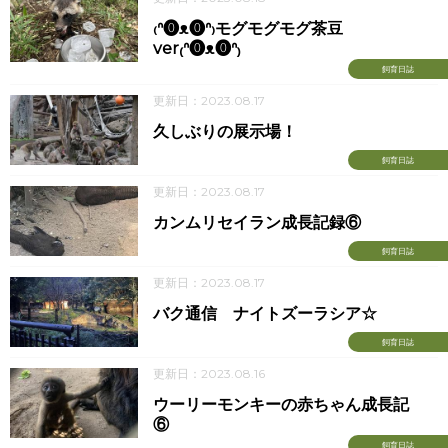
₍ᐢ⓿ᴥ⓿ᐢ₎モグモグモグ茶豆
ver₍ᐢ⓿ᴥ⓿ᐢ₎
飼育日誌
更新日：2023.08.17
久しぶりの展示場！
飼育日誌
更新日：2023.08.17
カンムリセイラン成長記録⑥
飼育日誌
更新日：2023.08.17
バク通信 ナイトズーラシア☆
飼育日誌
更新日：2023.08.16
ウーリーモンキーの赤ちゃん成長記
⑥
飼育日誌