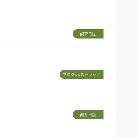
飼育日誌
ブログdeズーラシア
飼育日誌