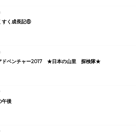
8
くすく成長記⑥
8
ドベンチャー2017 ★日本の山里 探検隊★
7
の午後
7