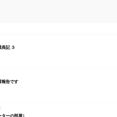
長記 ３
重報告です
0
ーターの部屋）