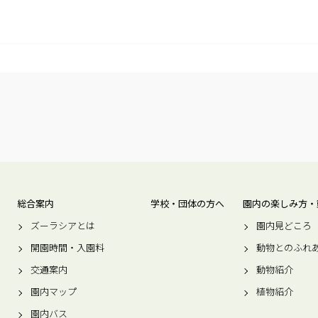
総合案内
学校・団体の方へ
園内の楽しみ方・
ズーラシアとは
園内見どころ
開園時間・入園料
動物とのふれ
交通案内
動物紹介
園内マップ
植物紹介
園内バス