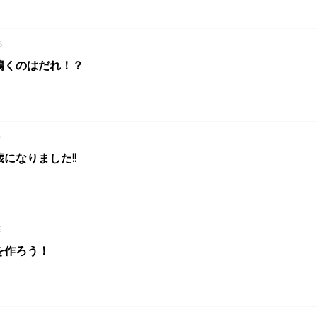
6
鳴くのはだれ！？
5
になりました!!
5
を作ろう！