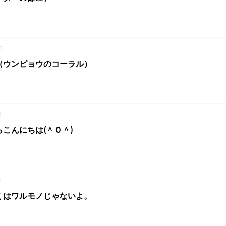
0
（ウンピョウのコーラル）
9
こんにちは(＾０＾)
9
くはワルモノじゃないよ。