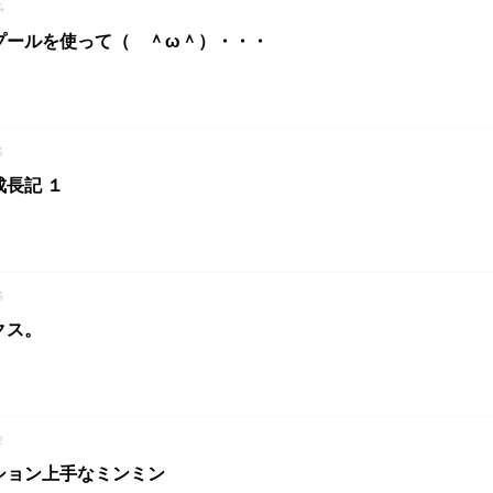
4
プールを使って（ ＾ω＾）・・・
3
長記 １
3
クス。
2
ション上手なミンミン