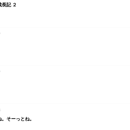
長記 ２
7
7
6
ね。そーっとね。