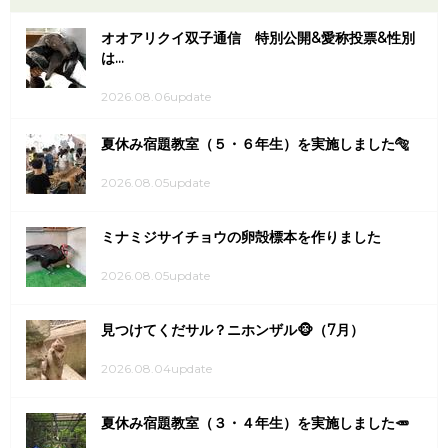
オオアリクイ双子通信 特別公開&愛称投票&性別
は...
2026.08.06update
夏休み宿題教室（５・６年生）を実施しました🐅
2026.08.05update
ミナミジサイチョウの卵殻標本を作りました
2026.08.05update
見つけてくだサル？ニホンザル🐵（7月）
2026.08.04update
夏休み宿題教室（３・４年生）を実施しました🥕