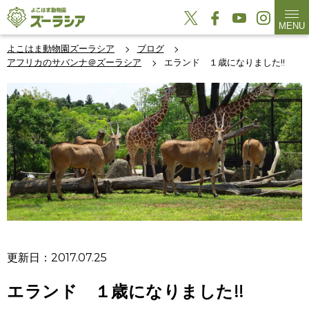
MENU
よこはま動物園ズーラシア
ブログ
アフリカのサバンナ＠ズーラシア
エランド １歳になりました!!
更新日：2017.07.25
エランド １歳になりました!!