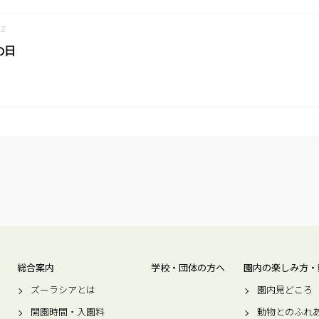
2
の日
総合案内
学校・団体の方へ
園内の楽しみ方・
ズーラシアとは
園内見どころ
開園時間・入園料
動物とのふれ