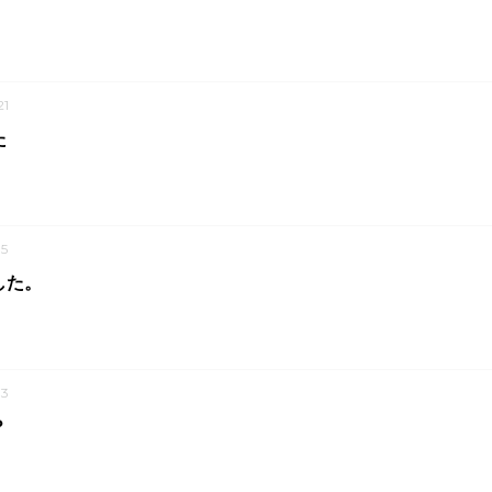
1
た
5
した。
3
？