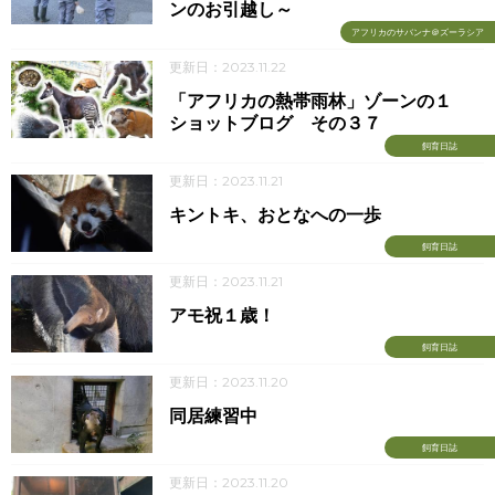
ンのお引越し～
アフリカのサバンナ＠ズーラシア
更新日：2023.11.22
「アフリカの熱帯雨林」ゾーンの１
ショットブログ その３７
飼育日誌
更新日：2023.11.21
キントキ、おとなへの一歩
飼育日誌
更新日：2023.11.21
アモ祝１歳！
飼育日誌
更新日：2023.11.20
同居練習中
飼育日誌
更新日：2023.11.20