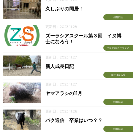
久しぶりの同居！
飼育日誌
更新日：2023.11.28
ズーラシアスクール第３回 イヌ博
士になろう！
ブログdeズーラシア
更新日：2023.11.27
新人成長日記
ぱかぱか広場
更新日：2023.11.27
ヤマアラシの11月
飼育日誌
更新日：2023.11.26
バク通信 卒業はいつ？？
飼育日誌