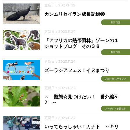
更新日：2023.11.25
カンムリセイラン成長記録⑩
飼育日誌
更新日：2023.11.24
「アフリカの熱帯雨林」ゾーンの１
ショットブログ その３８
飼育日誌
更新日：2023.11.24
ズーラシアフェス！イヌまつり
ブログdeズーラシア
更新日：2023.11.23
～ 擬態☆見つけたい！ 番外編3-
2 ～
ズーラシア春夏秋冬
更新日：2023.11.23
いってらっしゃい！カナト ～キリ