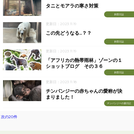
タニとモアラの寒さ対策
飼育日誌
更新日：2023.11.19
この先どうなる...？？
飼育日誌
更新日：2023.11.19
「アフリカの熱帯雨林」ゾーンの１
ショットブログ その３６
飼育日誌
更新日：2023.11.18
チンパンジーの赤ちゃんの愛称が決
まりました！
チンパンジーの森日記
次の20件