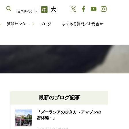
大
中
小
文字サイズ
繁殖センター
ブログ
よくある質問／お問合せ
最新のブログ記事
『ズーラシアの歩き方～アマゾンの
密林編～』
2026.08.08update