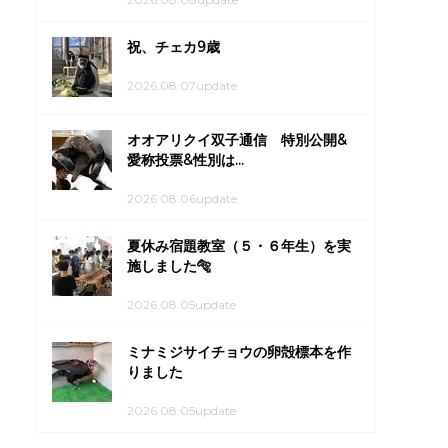
祝、チェカ9歳
2026.08.07update
オオアリクイ双子通信 特別公開&
愛称投票&性別は...
2026.08.06update
夏休み宿題教室（５・６年生）を実
施しました🐅
2026.08.05update
ミナミジサイチョウの卵殻標本を作
りました
2026.08.05update