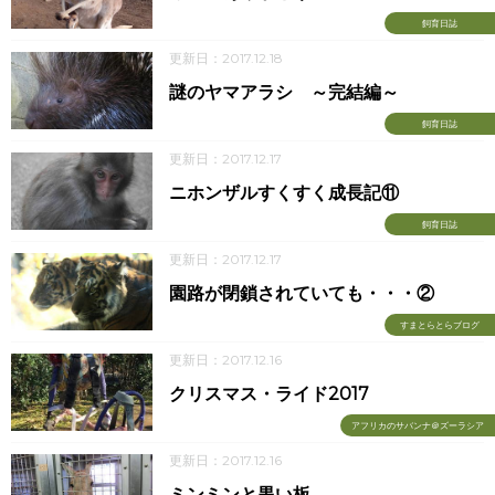
飼育日誌
更新日：2017.12.18
謎のヤマアラシ ～完結編～
飼育日誌
更新日：2017.12.17
ニホンザルすくすく成長記⑪
飼育日誌
更新日：2017.12.17
園路が閉鎖されていても・・・②
すまとらとらブログ
更新日：2017.12.16
クリスマス・ライド2017
アフリカのサバンナ＠ズーラシア
更新日：2017.12.16
ミンミンと黒い板