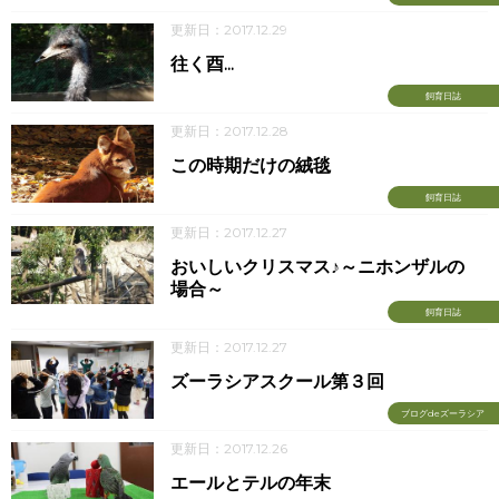
更新日：2017.12.29
往く酉...
飼育日誌
更新日：2017.12.28
この時期だけの絨毯
飼育日誌
更新日：2017.12.27
おいしいクリスマス♪～ニホンザルの
場合～
飼育日誌
更新日：2017.12.27
ズーラシアスクール第３回
ブログdeズーラシア
更新日：2017.12.26
エールとテルの年末