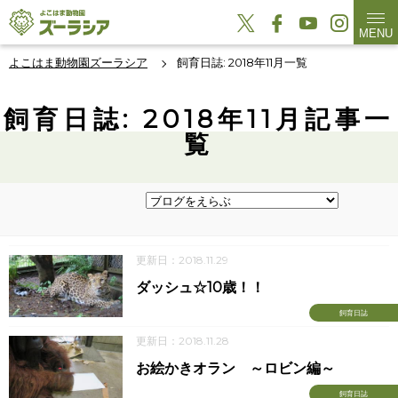
MENU
よこはま動物園ズーラシア
飼育日誌: 2018年11月一覧
飼育日誌: 2018年11月記事一
覧
更新日：2018.11.29
ダッシュ☆10歳！！
飼育日誌
更新日：2018.11.28
お絵かきオラン ～ロビン編～
飼育日誌