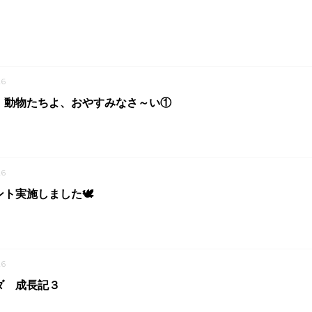
6
】動物たちよ、おやすみなさ～い①
6
ト実施しました🕊
6
ダ 成長記３