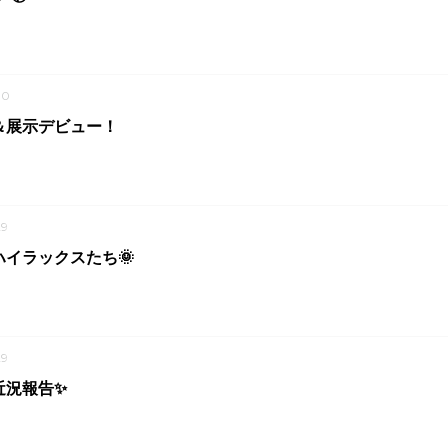
30
＆展示デビュー！
9
イラックスたち🌞
9
近況報告✨