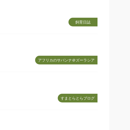
飼育日誌
アフリカのサバンナ＠ズーラシア
すまとらとらブログ