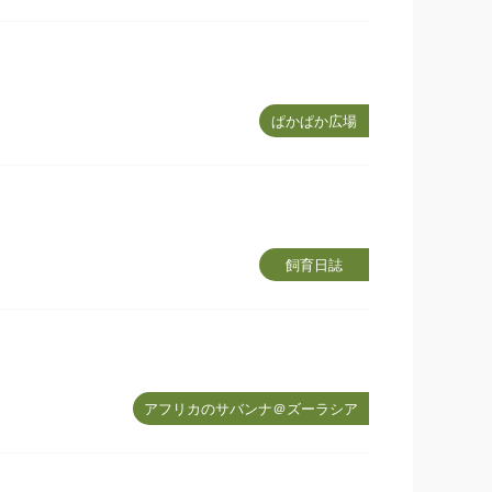
ぱかぱか広場
飼育日誌
アフリカのサバンナ＠ズーラシア