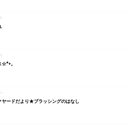
5
れ
5
☆*+。
24
クヤードだより★ブラッシングのはなし