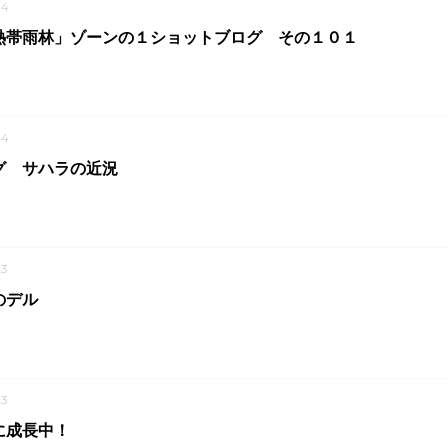
24
熱帯雨林」ゾーンの１ショットブログ その１０１
24
グ サハラの近況
3
のデル
3
に成長中！