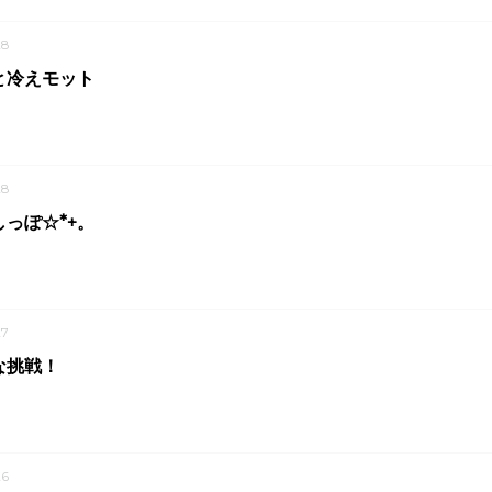
28
と冷えモット
28
っぽ☆*+。
7
な挑戦！
6