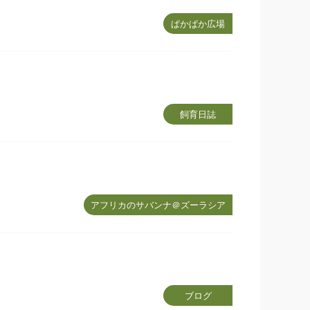
ぱかぱか広場
飼育日誌
アフリカのサバンナ＠ズーラシア
ブログ