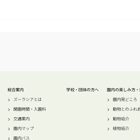
総合案内
学校・団体の方へ
園内の楽しみ方・
ズーラシアとは
園内見どころ
開園時間・入園料
動物とのふれ
交通案内
動物紹介
園内マップ
植物紹介
園内バス