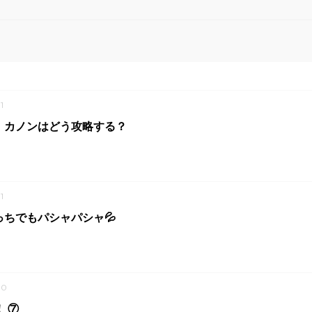
1
 カノンはどう攻略する？
1
ちでもパシャパシャ💦
30
！ ⑦