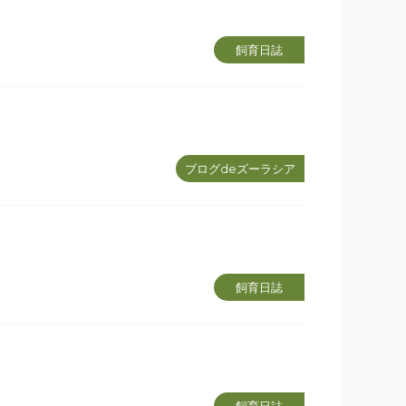
飼育日誌
ブログdeズーラシア
飼育日誌