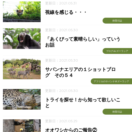
更新日：2021.05.31
視線を感じる・・・
飼育日誌
更新日：2021.05.30
「あくびって素晴らしい」っていう
お話
ブログdeズーラシア
更新日：2021.05.30
サバンナエリアの１ショットブロ
グ その５４
アフリカのサバンナ＠ズーラシア
更新日：2021.05.30
トライを探せ！から知って欲しいこ
と
飼育日誌
更新日：2021.05.29
オオワシからのご報告②