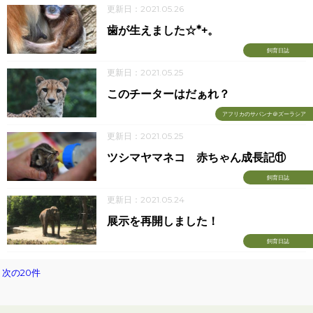
更新日：2021.05.26
歯が生えました☆*+。
飼育日誌
更新日：2021.05.25
このチーターはだぁれ？
アフリカのサバンナ＠ズーラシア
更新日：2021.05.25
ツシマヤマネコ 赤ちゃん成長記⑪
飼育日誌
更新日：2021.05.24
展示を再開しました！
飼育日誌
次の20件