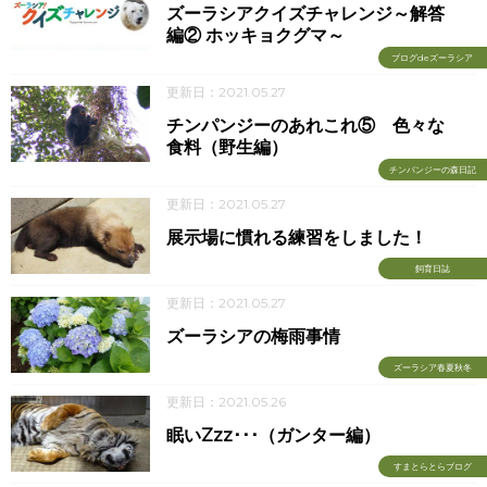
ズーラシアクイズチャレンジ～解答
編② ホッキョクグマ～
ブログdeズーラシア
更新日：2021.05.27
チンパンジーのあれこれ⑤ 色々な
食料（野生編）
チンパンジーの森日記
更新日：2021.05.27
展示場に慣れる練習をしました！
飼育日誌
更新日：2021.05.27
ズーラシアの梅雨事情
ズーラシア春夏秋冬
更新日：2021.05.26
眠いZzz･･･（ガンター編）
すまとらとらブログ