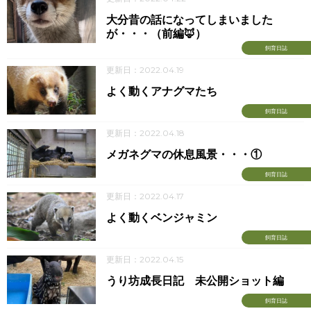
大分昔の話になってしまいました
が・・・（前編🦊）
飼育日誌
更新日：2022.04.19
よく動くアナグマたち
飼育日誌
更新日：2022.04.18
メガネグマの休息風景・・・①
飼育日誌
更新日：2022.04.17
よく動くベンジャミン
飼育日誌
更新日：2022.04.15
うり坊成長日記 未公開ショット編
飼育日誌