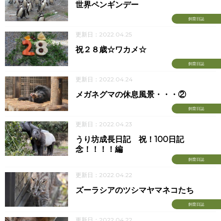
世界ペンギンデー
飼育日誌
更新日：2022.04.25
祝２８歳☆ワカメ☆
飼育日誌
更新日：2022.04.24
メガネグマの休息風景・・・②
飼育日誌
更新日：2022.04.23
うり坊成長日記 祝！100日記
念！！！！編
飼育日誌
更新日：2022.04.22
ズーラシアのツシマヤマネコたち
飼育日誌
更新日：2022.04.22