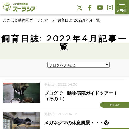
MENU
よこはま動物園ズーラシア
飼育日誌: 2022年4月一覧
飼育日誌: 2022年4月記事一
覧
更新日：2022.04.30
ブログで 動物病院ガイドツアー！
（その１）
飼育日誌
更新日：2022.04.28
メガネグマの休息風景・・・③