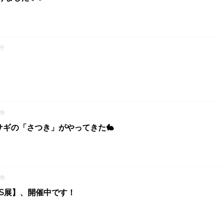
29
28
サギの「さつき」がやってきた🐇
28
OS展】、開催中です！