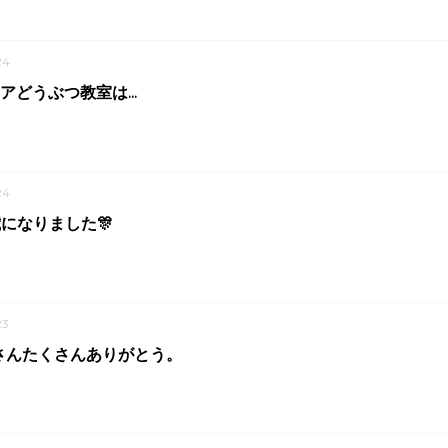
24
アどうぶつ教室は...
24
になりました🎊
23
さんたくさんありがとう。