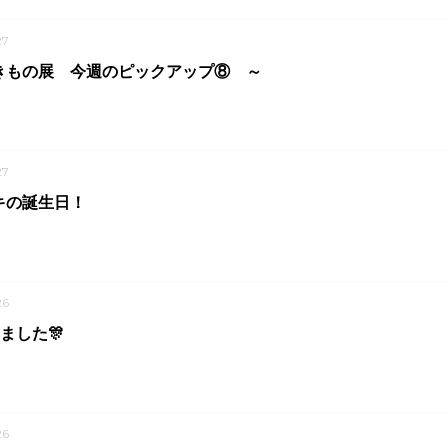
27
きもの展 今週のピックアップ⑧ ～
27
キの誕生日！
26
ました🎊
26