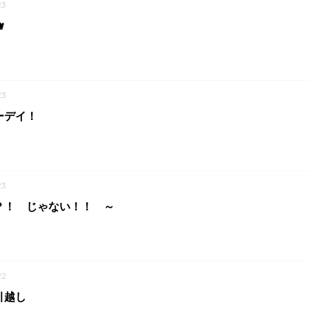
23

23
ーデイ！
23
？！ じゃない！！ ～
22
引越し