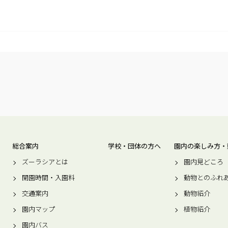
総合案内
学校・団体の方へ
園内の楽しみ方・
ズーラシアとは
園内見どころ
開園時間・入園料
動物とのふれ
交通案内
動物紹介
園内マップ
植物紹介
園内バス