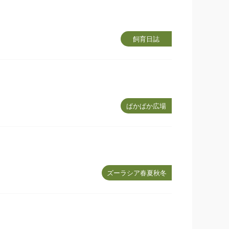
飼育日誌
ぱかぱか広場
ズーラシア春夏秋冬