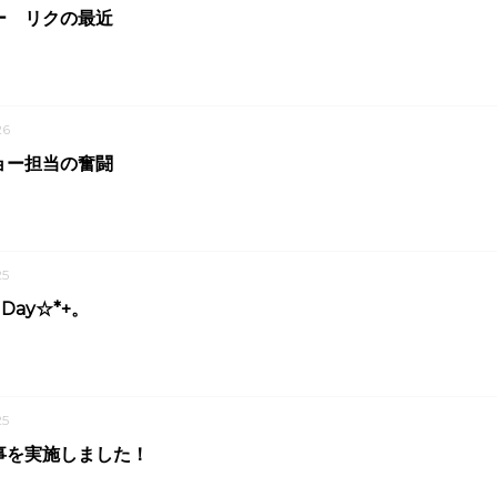
ー リクの最近
26
ョー担当の奮闘
5
e Day☆*+。
5
事を実施しました！