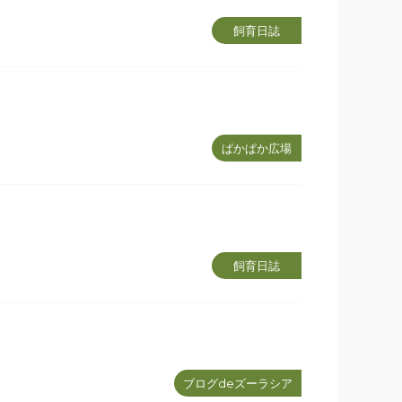
飼育日誌
ぱかぱか広場
飼育日誌
ブログdeズーラシア