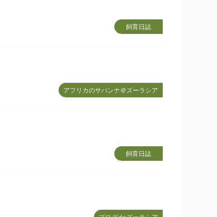
飼育日誌
アフリカのサバンナ＠ズーラシア
飼育日誌