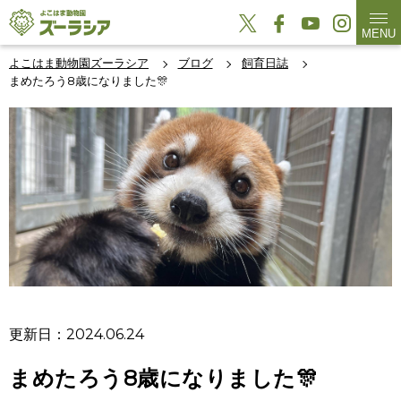
MENU
よこはま動物園ズーラシア
ブログ
飼育日誌
まめたろう8歳になりました🎊
更新日：2024.06.24
まめたろう8歳になりました🎊