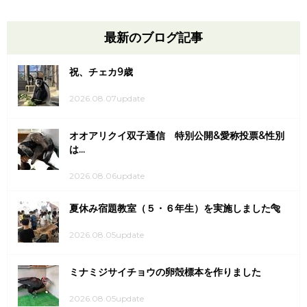
最新のブログ記事
祝、チェカ9歳
2026.08.07update
オオアリクイ双子通信 特別公開&愛称投票&性別
は...
2026.08.06update
夏休み宿題教室（５・６年生）を実施しました🐅
2026.08.05update
ミナミジサイチョウの卵殻標本を作りました
2026.08.05update