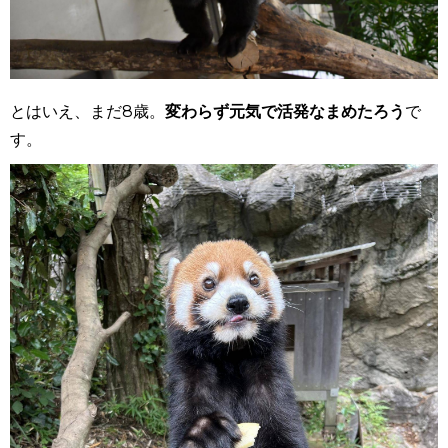
とはいえ、まだ8歳。
変わらず元気で活発なまめたろう
で
す。