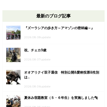
最新のブログ記事
『ズーラシアの歩き方～アマゾンの密林編～』
2026.08.08update
祝、チェカ9歳
2026.08.07update
オオアリクイ双子通信 特別公開&愛称投票&性別
は...
2026.08.06update
夏休み宿題教室（５・６年生）を実施しました🐅
2026.08.05update