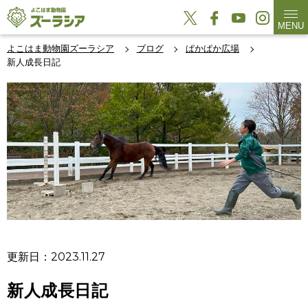
MENU
よこはま動物園ズーラシア
ブログ
ぱかぱか広場
新人成長日記
更新日：2023.11.27
新人成長日記