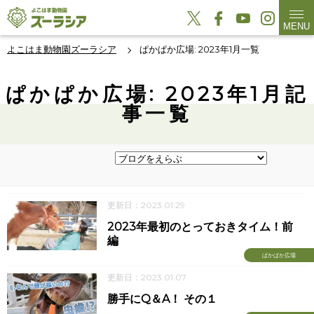
MENU
よこはま動物園ズーラシア
ぱかぱか広場: 2023年1月一覧
ぱかぱか広場: 2023年1月記
事一覧
更新日：2023.01.29
2023年最初のとっておきタイム！前
編
ぱかぱか広場
更新日：2023.01.07
勝手にQ＆A！ その１