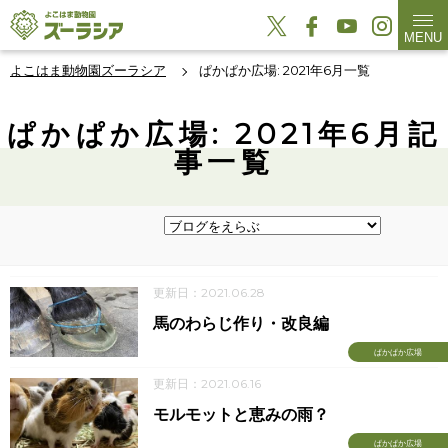
MENU
よこはま動物園ズーラシア
ぱかぱか広場: 2021年6月一覧
ぱかぱか広場: 2021年6月記
事一覧
更新日：2021.06.28
馬のわらじ作り・改良編
ぱかぱか広場
更新日：2021.06.16
モルモットと恵みの雨？
ぱかぱか広場