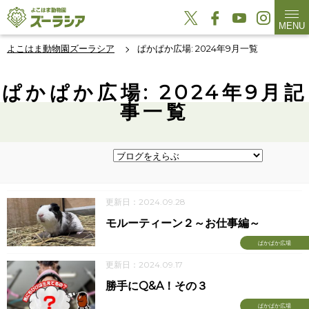
MENU
よこはま動物園ズーラシア
ぱかぱか広場: 2024年9月一覧
ぱかぱか広場: 2024年9月記
事一覧
更新日：2024.09.28
モルーティーン２～お仕事編～
ぱかぱか広場
更新日：2024.09.17
勝手にQ&A！その３
ぱかぱか広場