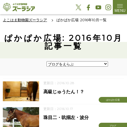
MENU
よこはま動物園ズーラシア
ぱかぱか広場: 2016年10月一覧
ぱかぱか広場: 2016年10月
記事一覧
更新日：2016.10.28
高級じゅうたん！？
ぱかぱか広場
更新日：2016.10.17
珠目二・吭搦左・波分
ブログ