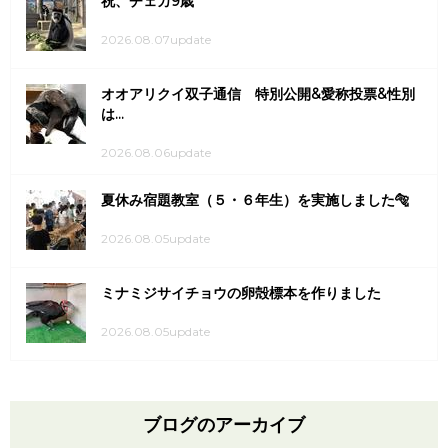
祝、チェカ9歳
2026.08.07update
オオアリクイ双子通信 特別公開&愛称投票&性別
は...
2026.08.06update
夏休み宿題教室（５・６年生）を実施しました🐅
2026.08.05update
ミナミジサイチョウの卵殻標本を作りました
2026.08.05update
ブログのアーカイブ