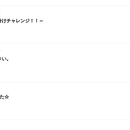
7
分けチャレンジ！！～
5
さい。
した☆