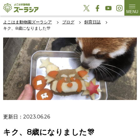
MENU
よこはま動物園ズーラシア
ブログ
飼育日誌
キク、8歳になりました🎊
更新日：2023.06.26
キク、8歳になりました🎊