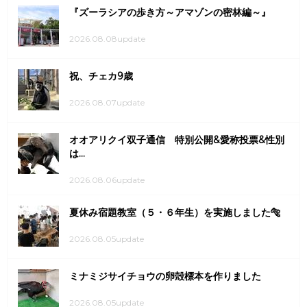
『ズーラシアの歩き方～アマゾンの密林編～』
2026.08.08update
祝、チェカ9歳
2026.08.07update
オオアリクイ双子通信 特別公開&愛称投票&性別
は...
2026.08.06update
夏休み宿題教室（５・６年生）を実施しました🐅
2026.08.05update
ミナミジサイチョウの卵殻標本を作りました
2026.08.05update