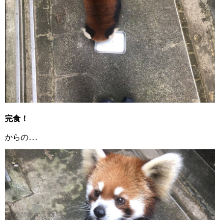
完食！
からの......