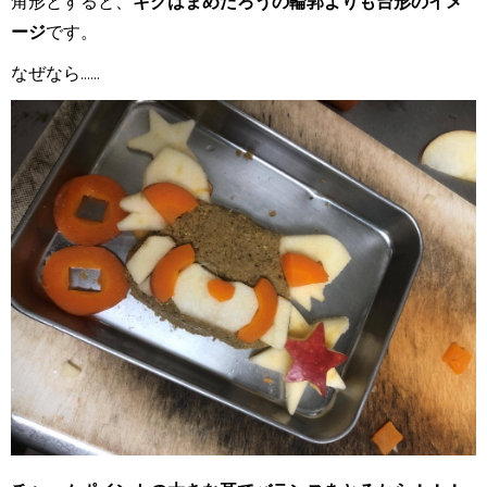
角形とすると、
キクはまめたろうの輪郭よりも台形のイメ
ージ
です。
なぜなら......