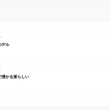
3
のデル
9
で浸かる派らしい