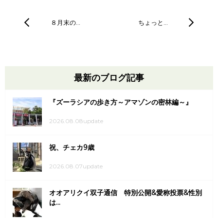
８月末の…
ちょっと…
最新のブログ記事
『ズーラシアの歩き方～アマゾンの密林編～』
2026.08.08update
祝、チェカ9歳
2026.08.07update
オオアリクイ双子通信 特別公開&愛称投票&性別
は...