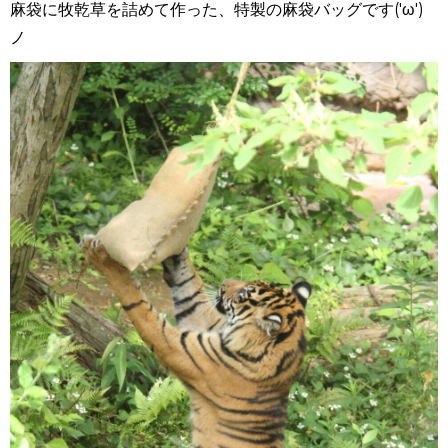
麻袋に牧乾草を詰めて作った、特製の麻袋バッグです('ω')
ノ