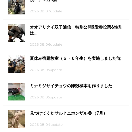
2026.08.07update
オオアリクイ双子通信 特別公開&愛称投票&性別
は...
2026.08.06update
夏休み宿題教室（５・６年生）を実施しました🐅
2026.08.05update
ミナミジサイチョウの卵殻標本を作りました
2026.08.05update
見つけてくだサル？ニホンザル🐵（7月）
2026.08.04update