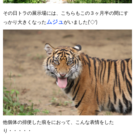
その日トラの展示場には、こちらもこの３ヶ月半の間にす
ムジュ
っかり大きくなった
がいました('◇')ゞ
他個体の排便した痕をにおって、こんな表情をした
り・・・・・