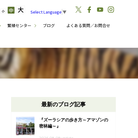
大
中
小
Select Language
▼
繁殖センター
ブログ
よくある質問／お問合せ
最新のブログ記事
『ズーラシアの歩き方～アマゾンの
密林編～』
2026.08.08update