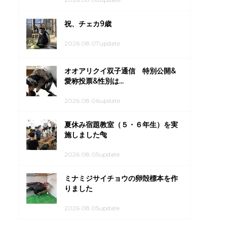
祝、チェカ9歳
2026.08.07update
オオアリクイ双子通信 特別公開&
愛称投票&性別は...
2026.08.06update
夏休み宿題教室（５・６年生）を実
施しました🐅
2026.08.05update
ミナミジサイチョウの卵殻標本を作
りました
2026.08.05update