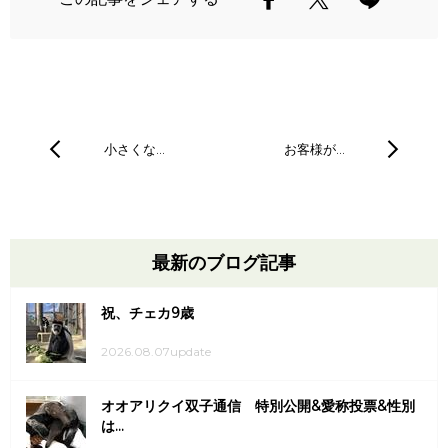
小さくな…
お客様が…
最新のブログ記事
祝、チェカ9歳
2026.08.07update
オオアリクイ双子通信 特別公開&愛称投票&性別
は...