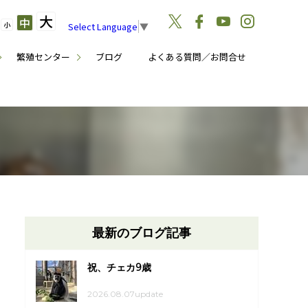
大
中
小
Select Language
▼
繁殖センター
ブログ
よくある質問／お問合せ
最新のブログ記事
祝、チェカ9歳
2026.08.07update