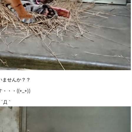
いませんか？？
・((+_+))
´Д｀