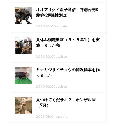
オオアリクイ双子通信 特別公開&
愛称投票&性別は...
2026.08.06update
夏休み宿題教室（５・６年生）を実
施しました🐅
2026.08.05update
ミナミジサイチョウの卵殻標本を作
りました
2026.08.05update
見つけてくだサル？ニホンザル🐵
（7月）
2026.08.04update