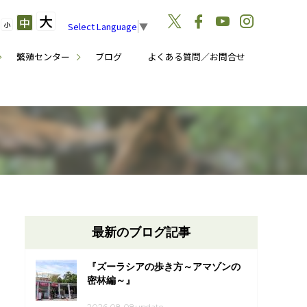
大
中
小
Select Language
▼
繁殖センター
ブログ
よくある質問／お問合せ
最新のブログ記事
『ズーラシアの歩き方～アマゾンの
密林編～』
2026.08.08update