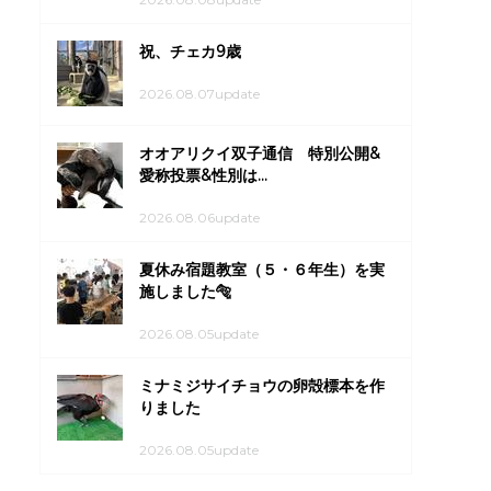
祝、チェカ9歳
2026.08.07update
オオアリクイ双子通信 特別公開&
愛称投票&性別は...
2026.08.06update
夏休み宿題教室（５・６年生）を実
施しました🐅
2026.08.05update
ミナミジサイチョウの卵殻標本を作
りました
2026.08.05update