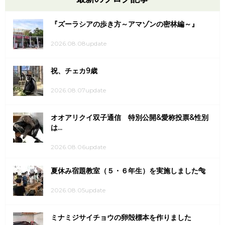
『ズーラシアの歩き方～アマゾンの密林編～』
2026.08.08update
祝、チェカ9歳
2026.08.07update
オオアリクイ双子通信 特別公開&愛称投票&性別
は...
2026.08.06update
夏休み宿題教室（５・６年生）を実施しました🐅
2026.08.05update
ミナミジサイチョウの卵殻標本を作りました