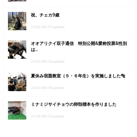
祝、チェカ9歳
2026.08.07update
オオアリクイ双子通信 特別公開&愛称投票&性別
は...
2026.08.06update
夏休み宿題教室（５・６年生）を実施しました🐅
2026.08.05update
ミナミジサイチョウの卵殻標本を作りました
2026.08.05update