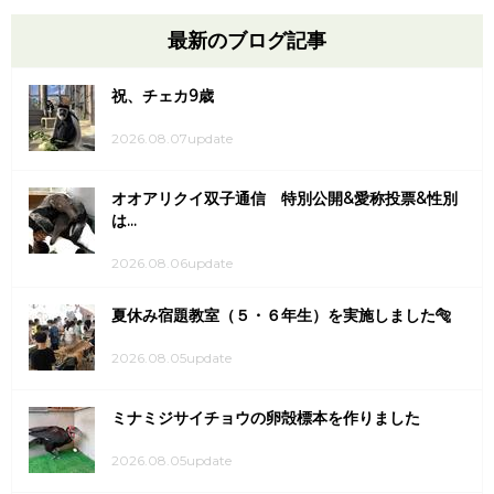
最新のブログ記事
祝、チェカ9歳
2026.08.07update
オオアリクイ双子通信 特別公開&愛称投票&性別
は...
2026.08.06update
夏休み宿題教室（５・６年生）を実施しました🐅
2026.08.05update
ミナミジサイチョウの卵殻標本を作りました
2026.08.05update