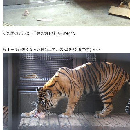
その間のデルは、子達の餌も独り占め(^^)v
段ボールが無くなった寝台上で、のんびり朝食です(=^・^=