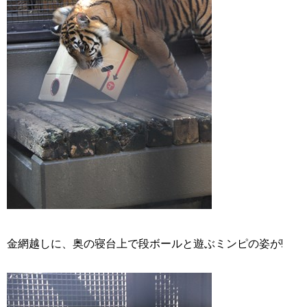
金網越しに、奥の寝台上で段ボールと遊ぶミンピの姿が!