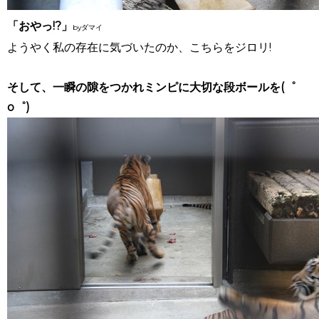
「おやっ!?」
byダマイ
ようやく私の存在に気づいたのか、こちらをジロリ!
そして、一瞬の隙をつかれミンピに大切な段ボールを(゜
o゜)