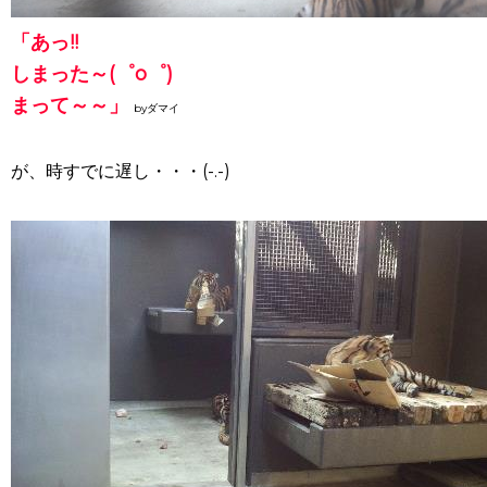
「あっ!!
しまった～(゜o゜)
まって～～」
byダマイ
が、時すでに遅し・・・(-.-)