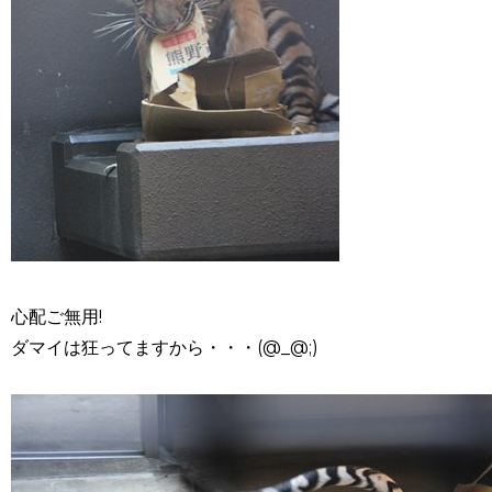
心配ご無用!
ダマイは狂ってますから・・・(@_@;)