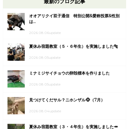
最新のブログ記事
オオアリクイ双子通信 特別公開&愛称投票&性別
は...
2026.08.06update
夏休み宿題教室（５・６年生）を実施しました🐅
2026.08.05update
ミナミジサイチョウの卵殻標本を作りました
2026.08.05update
見つけてくだサル？ニホンザル🐵（7月）
2026.08.04update
夏休み宿題教室（３・４年生）を実施しました🥕