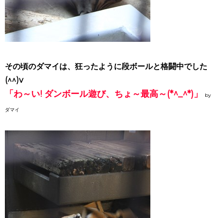
その頃のダマイは、狂ったように段ボールと格闘中でした
(^^)v
「わ～い! ダンボール遊び、ちょ～最高～(*^_^*)」
by
ダマイ