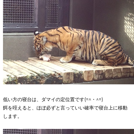
低い方の寝台は、ダマイの定位置です(=^・^=)
餌を咥えると、ほぼ必ずと言っていい確率で寝台上に移動
します。