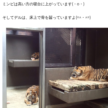
ミンピは高い方の寝台に上がっています(・o・)
そしてデルは、床上で骨を齧っていますよ(=^・^=)