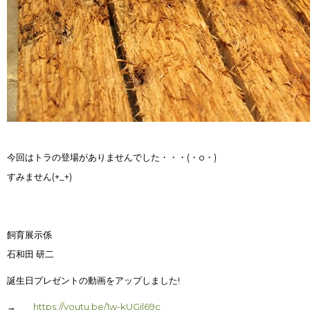
今回はトラの登場がありませんでした・・・(・o・)
すみません(+_+)
飼育展示係
石和田 研二
誕生日プレゼントの動画をアップしました!
→
https://youtu.be/1w-kUGjl69c