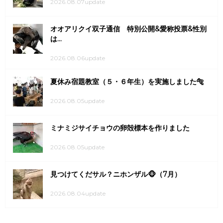
2026.08.07update
オオアリクイ双子通信 特別公開&愛称投票&性別
は...
2026.08.06update
夏休み宿題教室（５・６年生）を実施しました🐅
2026.08.05update
ミナミジサイチョウの卵殻標本を作りました
2026.08.05update
見つけてくだサル？ニホンザル🐵（7月）
2026.08.04update