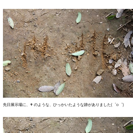
↑
先日展示場に、
のような、ひっかいたような跡がありました(゜o゜)