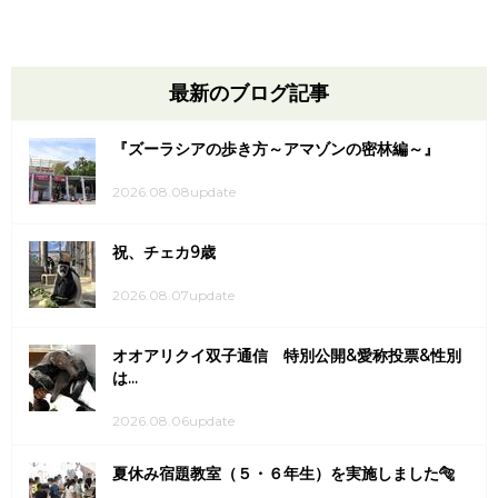
最新のブログ記事
『ズーラシアの歩き方～アマゾンの密林編～』
2026.08.08update
祝、チェカ9歳
2026.08.07update
オオアリクイ双子通信 特別公開&愛称投票&性別
は...
2026.08.06update
夏休み宿題教室（５・６年生）を実施しました🐅