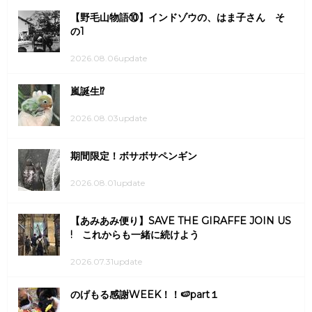
【野毛山物語⑩】インドゾウの、はま子さん そ
の1
2026.08.06update
嵐誕生⁉
2026.08.03update
期間限定！ボサボサペンギン
2026.08.01update
【あみあみ便り】SAVE THE GIRAFFE JOIN US
! これからも一緒に続けよう
2026.07.31update
のげもる感謝WEEK！！🍉part１