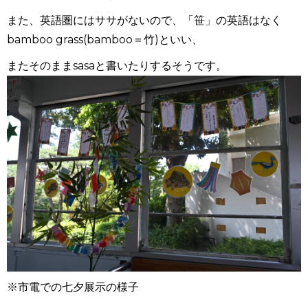
また、英語圏にはササがないので、「笹」の英語はなく
bamboo grass(bamboo
＝竹
)
といい、
またそのまま
sasa
と書いたりするそうです。
※市電での七夕展示の様子