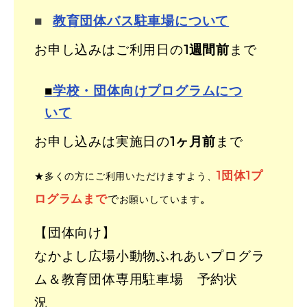
■
教育団体バス駐車場について
お申し込みはご利用日の
1週間前
まで
■
学校・団体向けプログラムにつ
いて
お申し込みは実施日の
1ヶ月前
まで
1団体1プ
★多くの方にご利用いただけますよう、
ログラムまで
で
お願いしています
。
【団体向け】
なかよし広場小動物ふれあいプログラ
ム＆教育団体専用駐車場 予約状
況