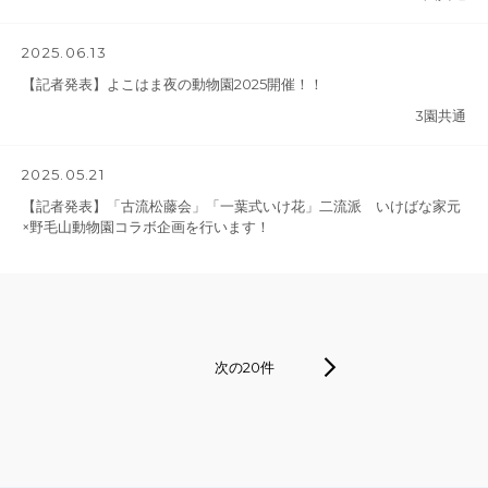
2025.06.13
【記者発表】よこはま夜の動物園2025開催！！
3園共通
2025.05.21
【記者発表】「古流松藤会」「一葉式いけ花」二流派 いけばな家元
×野毛山動物園コラボ企画を行います！
次の20件