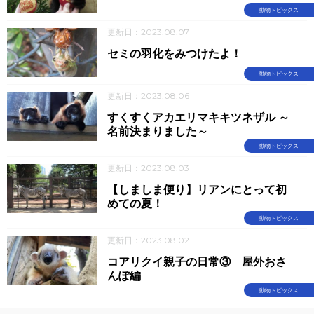
動物トピックス
更新日：2023.08.07
セミの羽化をみつけたよ！
動物トピックス
更新日：2023.08.06
すくすくアカエリマキキツネザル ～
名前決まりました～
動物トピックス
更新日：2023.08.03
【しましま便り】リアンにとって初
めての夏！
動物トピックス
更新日：2023.08.02
コアリクイ親子の日常③ 屋外おさ
んぽ編
動物トピックス