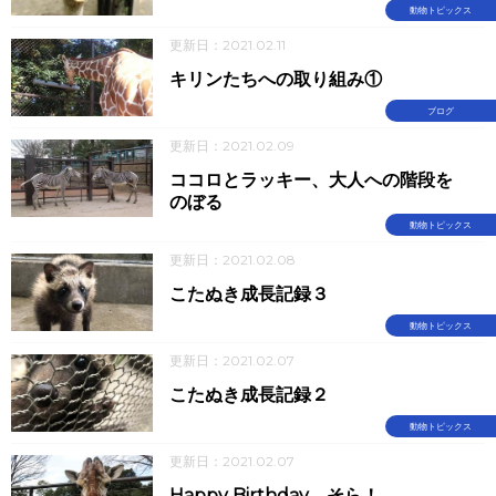
動物トピックス
更新日：2021.02.11
キリンたちへの取り組み①
ブログ
更新日：2021.02.09
ココロとラッキー、大人への階段を
のぼる
動物トピックス
更新日：2021.02.08
こたぬき成長記録３
動物トピックス
更新日：2021.02.07
こたぬき成長記録２
動物トピックス
更新日：2021.02.07
Happy Birthday そら！